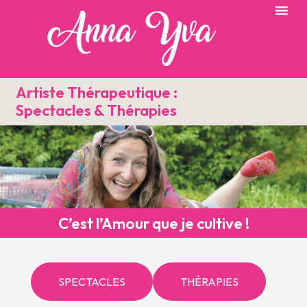
Artiste Thérapeutique :
Spectacles & Thérapies
C’est l’Amour que je cultive !
SPECTACLES
THÉRAPIES